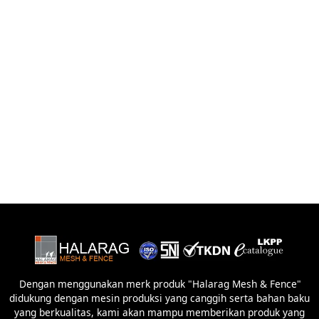
Dengan menggunakan merk produk "Halarag Mesh & Fence"
didukung dengan mesin produksi yang canggih serta bahan baku
yang berkualitas, kami akan mampu memberikan produk yang