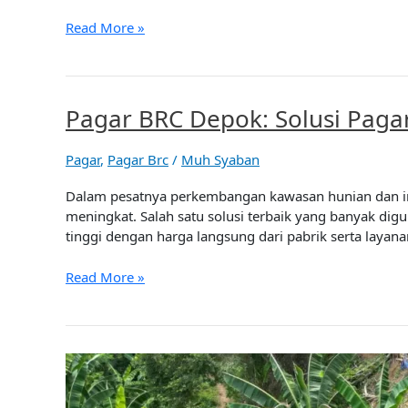
Elegan
Read More »
Pagar BRC Depok: Solusi Paga
Pagar
BRC
Depok:
Pagar
,
Pagar Brc
/
Muh Syaban
Solusi
Pagar
Dalam pesatnya perkembangan kawasan hunian dan in
Minimalis
meningkat. Salah satu solusi terbaik yang banyak di
dan
tinggi dengan harga langsung dari pabrik serta laya
Aman
Read More »
Pagar
BRC
Bogor: