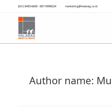
Lewati
(021) 8493-6600 - 08119998324
marketing@halarag.co.id
ke
konten
Author name: Mu