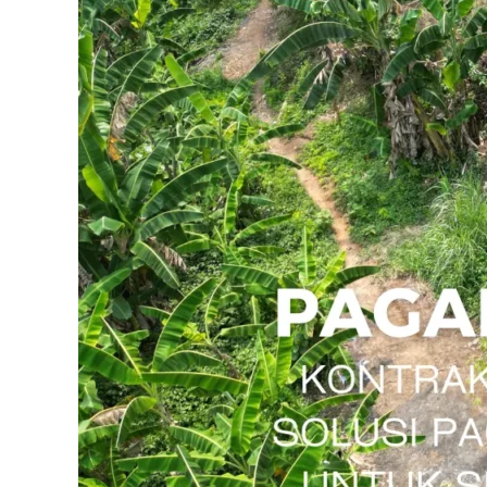
Solusi
Pagar
Minimalis
dan
Aman