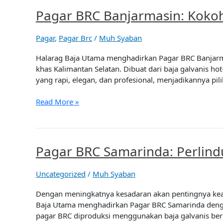
Pagar BRC Banjarmasin: Koko
Pagar
BRC
Banjarmasin:
Pagar
,
Pagar Brc
/
Muh Syaban
Kokoh
dan
Halarag Baja Utama menghadirkan Pagar BRC Banjarmas
Tahan
khas Kalimantan Selatan. Dibuat dari baja galvanis h
Lama
yang rapi, elegan, dan profesional, menjadikannya pili
dari
HALARAG
Read More »
Baja
Utama
Pagar BRC Samarinda: Perlin
Pagar
BRC
Samarinda:
Uncategorized
/
Muh Syaban
Perlindungan
Maksimal
Dengan meningkatnya kesadaran akan pentingnya keam
dengan
Baja Utama menghadirkan Pagar BRC Samarinda dengan
Tampilan
pagar BRC diproduksi menggunakan baja galvanis berku