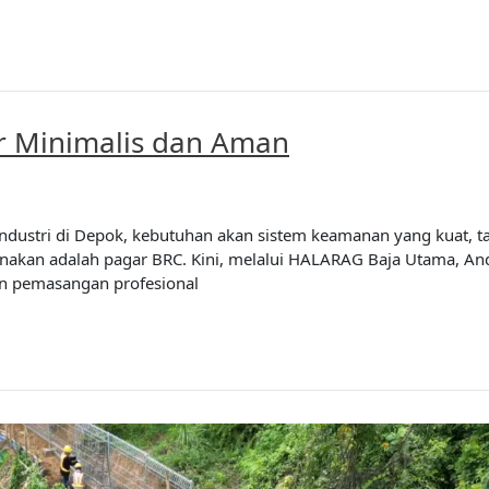
r Minimalis dan Aman
dustri di Depok, kebutuhan akan sistem keamanan yang kuat, t
gunakan adalah pagar BRC. Kini, melalui HALARAG Baja Utama, A
nan pemasangan profesional