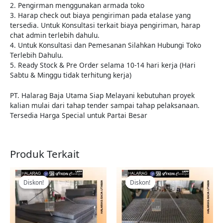
2. Pengirman menggunakan armada toko
3. Harap check out biaya pengiriman pada etalase yang
tersedia. Untuk Konsultasi terkait biaya pengiriman, harap
chat admin terlebih dahulu.
4. Untuk Konsultasi dan Pemesanan Silahkan Hubungi Toko
Terlebih Dahulu.
5. Ready Stock & Pre Order selama 10-14 hari kerja (Hari
Sabtu & Minggu tidak terhitung kerja)
PT. Halarag Baja Utama Siap Melayani kebutuhan proyek
kalian mulai dari tahap tender sampai tahap pelaksanaan.
Tersedia Harga Special untuk Partai Besar
Produk Terkait
Harga
Harga
Harga
Harga
aslinya
saat
aslinya
saat
Diskon!
Diskon!
Diskon!
Diskon!
adalah:
ini
adalah:
ini
Rp1.514.000.
adalah:
Rp580.000.
adalah:
Rp1.392.000.
Rp489.000.