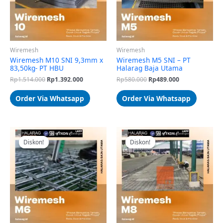
Wiremesh
Wiremesh
Wiremesh M10 SNI 9,3mm x
Wiremesh M5 SNI – PT
83,50kg- PT HBU
Halarag Baja Utama
Rp
1.514.000
Rp
1.392.000
Rp
580.000
Rp
489.000
Order Via Whatsapp
Order Via Whatsapp
Harga
Harga
Harga
Harga
aslinya
saat
aslinya
saat
Diskon!
Diskon!
Diskon!
Diskon!
adalah:
ini
adalah:
ini
Rp550.000.
adalah:
Rp667.000.
adalah:
Rp443.500.
Rp627.500.