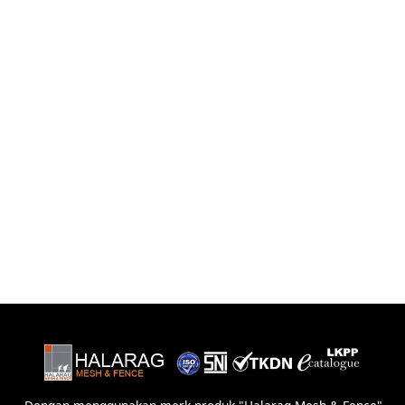
Dengan menggunakan merk produk "Halarag Mesh & Fence"