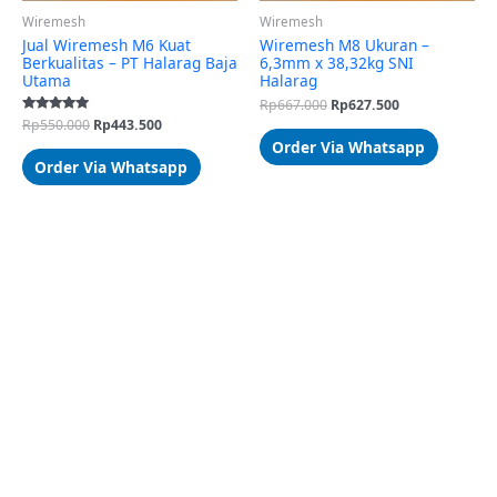
Wiremesh
Wiremesh
Jual Wiremesh M6 Kuat
Wiremesh M8 Ukuran –
Berkualitas – PT Halarag Baja
6,3mm x 38,32kg SNI
Utama
Halarag
Rp
667.000
Rp
627.500
Dinilai
Rp
550.000
Rp
443.500
5.00
Order Via Whatsapp
dari 5
Order Via Whatsapp