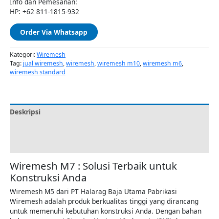
Info dan Pemesanan:
HP: +62 811-1815-932
Order Via Whatsapp
Kategori:
Wiremesh
Tag:
jual wiremesh
,
wiremesh
,
wiremesh m10
,
wiremesh m6
,
wiremesh standard
Deskripsi
Informasi Tambahan
Ulasan (0)
Wiremesh M7 : Solusi Terbaik untuk
Konstruksi Anda
Wiremesh M5 dari PT Halarag Baja Utama Pabrikasi
Wiremesh adalah produk berkualitas tinggi yang dirancang
untuk memenuhi kebutuhan konstruksi Anda. Dengan bahan