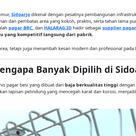
Timur,
Sidoarjo
dikenal dengan pesatnya pembangunan infrastruk
an dan pembatas area yang kokoh, praktis, serta tahan lama p
alah
pagar BRC
, dan
HALARAG.ID
hadir sebagai
supplier pagar
u yang kompetitif langsung dari pabrik
.
rea, tetapi juga menambah kesan modern dan profesional pada l
engapa Banyak Dipilih di Sido
nis pagar besi yang dibuat dari
baja berkualitas tinggi
dengan
ilkan lapisan pelindung yang mencegah karat dan korosi, menjad