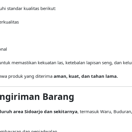
i standar kualitas berikut:
rkualitas
onal
tuk memastikan kekuatan las, ketebalan lapisan seng, dan kelur
bahwa produk yang diterima
aman, kuat, dan tahan lama.
engiriman Barang
uruh area Sidoarjo dan sekitarnya
, termasuk Waru, Buduran,
pembayaran dan penjadwalan.