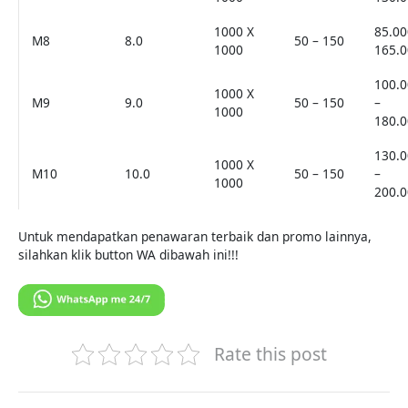
1000 X
85.00
M8
8.0
50 – 150
1000
165.0
100.0
1000 X
M9
9.0
50 – 150
–
1000
180.0
130.0
1000 X
M10
10.0
50 – 150
–
1000
200.0
Untuk mendapatkan penawaran terbaik dan promo lainnya,
silahkan klik button WA dibawah ini!!!
Rate this post