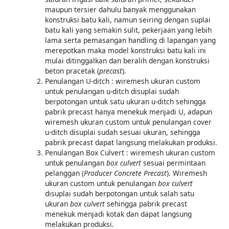
maupun tersier dahulu banyak menggunakan
konstruksi batu kali, namun seiring dengan suplai
batu kali yang semakin sulit, pekerjaan yang lebih
lama serta pemasangan handling di lapangan yang
merepotkan maka model konstruksi batu kali ini
mulai ditinggalkan dan beralih dengan konstruksi
beton pracetak (
precast
).
Penulangan U-ditch : wiremesh ukuran custom
untuk penulangan u-ditch disuplai sudah
berpotongan untuk satu ukuran u-ditch sehingga
pabrik precast hanya menekuk menjadi U, adapun
wiremesh ukuran custom untuk penulangan cover
u-ditch disuplai sudah sesuai ukuran, sehingga
pabrik precast dapat langsung melakukan produksi.
Penulangan Box Culvert : wiremesh ukuran custom
untuk penulangan
box culvert
sesuai permintaan
pelanggan (
Producer Concrete Precast
). Wiremesh
ukuran custom untuk penulangan
box culvert
disuplai sudah berpotongan untuk salah satu
ukuran
box culvert
sehingga pabrik precast
menekuk menjadi kotak dan dapat langsung
melakukan produksi.