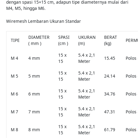
dengan spasi 15×15 cm, adapun tipe diameternya mulai dari
M4, M5, hingga M6.
Wiremesh Lembaran Ukuran Standar
DIAMETER
SPASI
UKURAN
BERAT
TIPE
PERM
( mm )
(cm )
(m)
(kg)
15 x
5.4 x 2,1
M 4
4 mm
15.45
Polos 
15
Meter
15 x
5.4 x 2,1
M 5
5 mm
24.14
Polos 
15
Meter
15 x
5.4 x 2,1
M 6
6 mm
34.76
Polos 
15
Meter
15 x
5.4 x 2,1
M 7
7 mm
47.31
Polos 
15
Meter
15 x
5.4 x 2,1
M 8
8 mm
61.79
Polos 
15
Meter