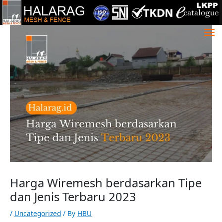
Lewati
ke
LinkedIn
Twitter
Instagram
https://www.fac
konten
Search
Harga Wiremesh berdasarkan Tipe
dan Jenis Terbaru 2023
/
Uncategorized
/ By
HBU