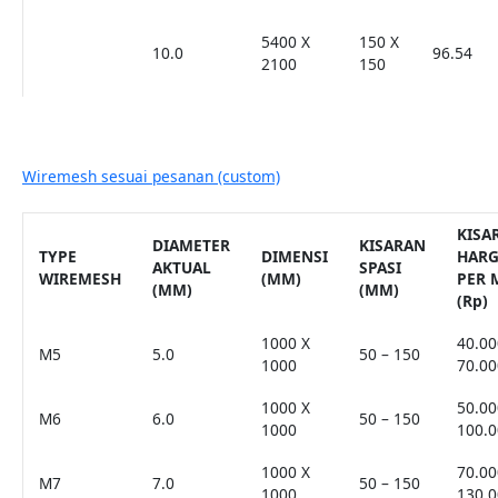
5400 X
150 X
10.0
96.54
2100
150
Wiremesh sesuai pesanan (custom)
KISA
DIAMETER
KISARAN
TYPE
DIMENSI
HAR
AKTUAL
SPASI
WIREMESH
(MM)
PER 
(MM)
(MM)
(Rp)
1000 X
40.00
M5
5.0
50 – 150
1000
70.00
1000 X
50.00
M6
6.0
50 – 150
1000
100.0
1000 X
70.00
M7
7.0
50 – 150
1000
130.0