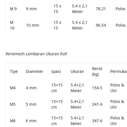
15 x
5.4 x 2,1
M 9
9 mm
78.21
Polos 
15
Meter
M
15 x
5.4 x 2,1
10 mm
96.54
Polos 
10
15
Meter
Wiremesh Lembaran Ukuran Roll
Berat
Tipe
Diameter
spasi
Ukuran
Permuka
(kg)
15×15
5.4×2,1
Polos &
M4
4 mm
154.5
cm
Meter
Ulir
15×15
5.4×2,1
Polos &
M5
5 mm
241.4
cm
Meter
Ulir
15×15
5.4×2,1
Polos &
M6
6 mm
347.6
cm
Meter
Ulir