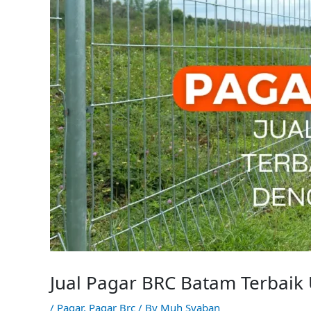
Jual Pagar BRC Batam Terbaik
/
Pagar
,
Pagar Brc
/ By
Muh Syaban